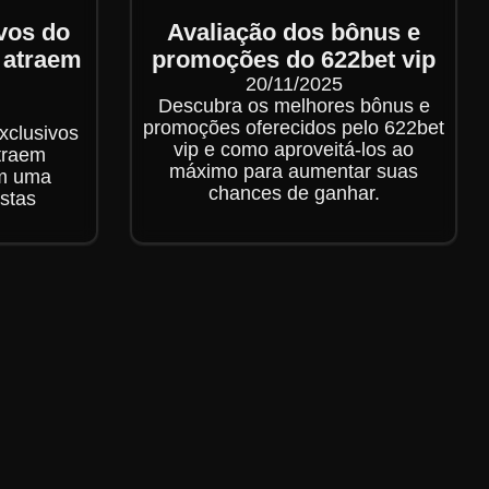
vos do
Avaliação dos bônus e
e atraem
promoções do 622bet vip
20/11/2025
Descubra os melhores bônus e
promoções oferecidos pelo 622bet
xclusivos
vip e como aproveitá-los ao
traem
máximo para aumentar suas
em uma
chances de ganhar.
stas