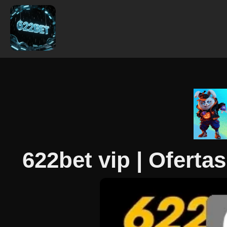
622bet vip | Oferta