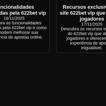
ncionalidades
Recursos exclusi
das pela 622bet vip
site 622bet vip qu
16/11/2025
jogadores
ra as funcionalidades
17/11/2025
s pela 622bet vip e como
Descubra os recursos e
 podem melhorar sua
do 622bet vip que a
ncia de apostas online.
jogadores e oferec
experiência de apo
inigualável.