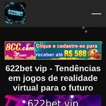
❄
❄
❄
❄
❄
❄
❄
❄
❄
622bet vip - Tendências
em jogos de realidade
virtual para o futuro