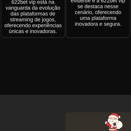
evidente e a 622bet vip
622bet vip está na
se destaca nesse
vanguarda da evolução
cenário, oferecendo
das plataformas de
uma plataforma
streaming de jogos,
inovadora e segura.
oferecendo experiências
únicas e inovadoras.