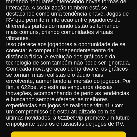
tornando populares, oferecendo novas formas de
interação. A socialização também está se
destacando como uma tendência chave. Jogos de
RV que permitem interação entre jogadores de
diferentes partes do mundo estão se tornando
mais comuns, criando comunidades virtuais
vibrantes.
Isso oferece aos jogadores a oportunidade de se
conectar e competir, independentemente da
distância física. A evolução dos gráficos e da
tecnologia de som também não pode ser ignorada.
Com cada nova geração de hardware, os gráficos
se tornam mais realistas e o áudio mais
envolvente, aumentando a imersão do jogador. Por
fim, a 622bet vip está na vanguarda dessas
inovações, acompanhando de perto as tendências
e buscando sempre oferecer as melhores
experiências em jogos de realidade virtual. Com
um compromisso de estar atualizado com as
últimas novidades, a 622bet vip promete um futuro
empolgante para os entusiastas de jogos de RV.