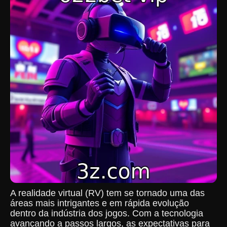
A realidade virtual (RV) tem se tornado uma das
áreas mais intrigantes e em rápida evolução
dentro da indústria dos jogos. Com a tecnologia
avançando a passos largos, as expectativas para