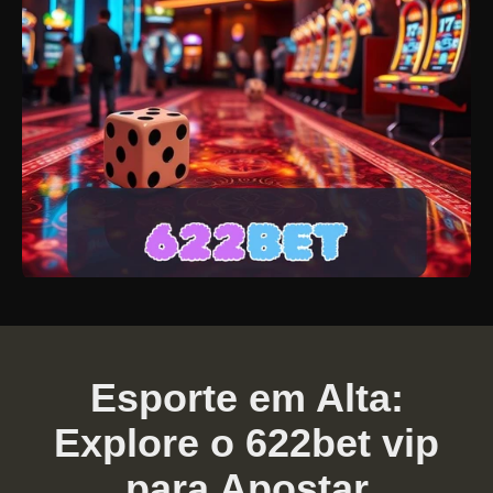
Esporte em Alta:
Explore o 622bet vip
para Apostar