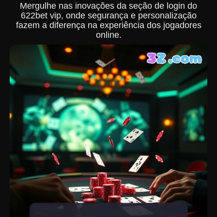
Mergulhe nas inovações da seção de login do
622bet vip, onde segurança e personalização
fazem a diferença na experiência dos jogadores
online.