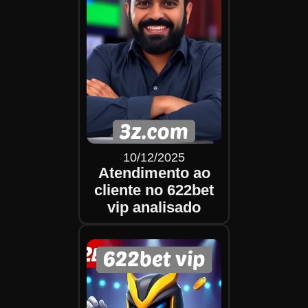
10/12/2025
Atendimento ao
cliente no 622bet
vip analisado