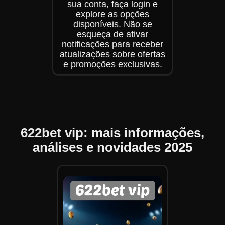
sua conta, faça login e
explore as opções
disponíveis. Não se
esqueça de ativar
notificações para receber
atualizações sobre ofertas
e promoções exclusivas.
622bet vip: mais informações,
análises e novidades 2025