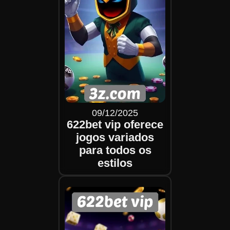
09/12/2025
622bet vip oferece
jogos variados
para todos os
estilos