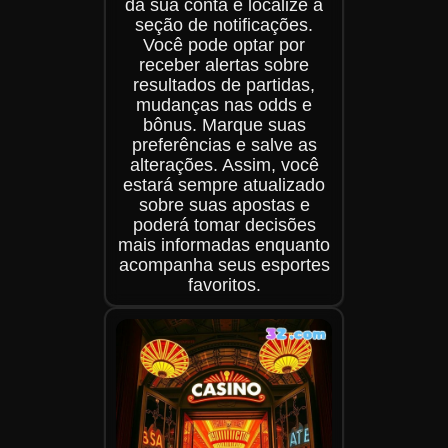
da sua conta e localize a
seção de notificações.
Você pode optar por
receber alertas sobre
resultados de partidas,
mudanças nas odds e
bônus. Marque suas
preferências e salve as
alterações. Assim, você
estará sempre atualizado
sobre suas apostas e
poderá tomar decisões
mais informadas enquanto
acompanha seus esportes
favoritos.