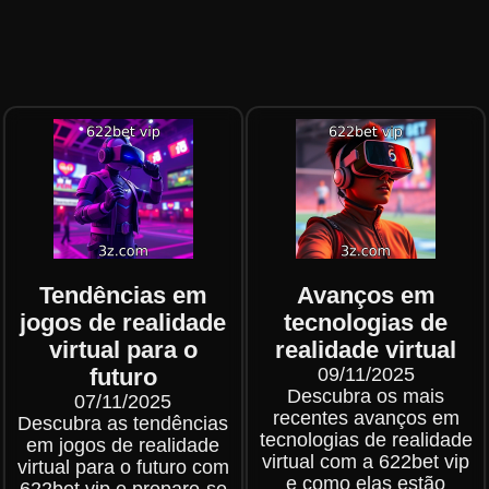
Tendências em
Avanços em
jogos de realidade
tecnologias de
virtual para o
realidade virtual
futuro
09/11/2025
Descubra os mais
07/11/2025
recentes avanços em
Descubra as tendências
tecnologias de realidade
em jogos de realidade
virtual com a 622bet vip
virtual para o futuro com
e como elas estão