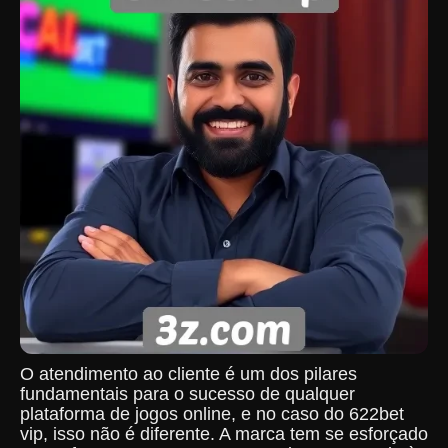
O atendimento ao cliente é um dos pilares
fundamentais para o sucesso de qualquer
plataforma de jogos online, e no caso do 622bet
vip, isso não é diferente. A marca tem se esforçado