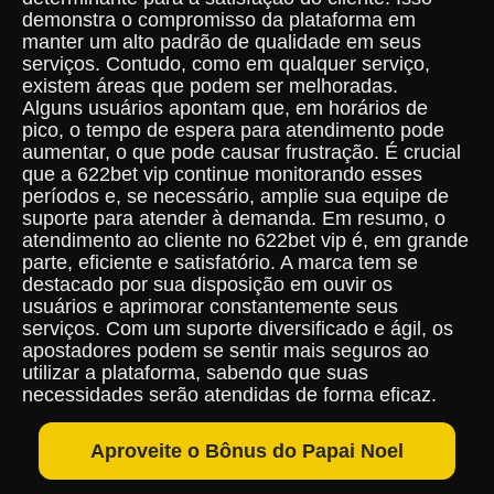
demonstra o compromisso da plataforma em
manter um alto padrão de qualidade em seus
serviços. Contudo, como em qualquer serviço,
existem áreas que podem ser melhoradas.
Alguns usuários apontam que, em horários de
pico, o tempo de espera para atendimento pode
aumentar, o que pode causar frustração. É crucial
que a 622bet vip continue monitorando esses
períodos e, se necessário, amplie sua equipe de
suporte para atender à demanda. Em resumo, o
atendimento ao cliente no 622bet vip é, em grande
parte, eficiente e satisfatório. A marca tem se
destacado por sua disposição em ouvir os
usuários e aprimorar constantemente seus
serviços. Com um suporte diversificado e ágil, os
apostadores podem se sentir mais seguros ao
utilizar a plataforma, sabendo que suas
necessidades serão atendidas de forma eficaz.
Aproveite o Bônus do Papai Noel