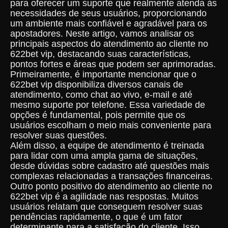
para oferecer um suporte que realmente atenda às
necessidades de seus usuários, proporcionando
um ambiente mais confiável e agradável para os
apostadores. Neste artigo, vamos analisar os
principais aspectos do atendimento ao cliente no
622bet vip, destacando suas características,
pontos fortes e áreas que podem ser aprimoradas.
Primeiramente, é importante mencionar que o
622bet vip disponibiliza diversos canais de
atendimento, como chat ao vivo, e-mail e até
mesmo suporte por telefone. Essa variedade de
opções é fundamental, pois permite que os
usuários escolham o meio mais conveniente para
resolver suas questões.
Além disso, a equipe de atendimento é treinada
para lidar com uma ampla gama de situações,
desde dúvidas sobre cadastro até questões mais
complexas relacionadas a transações financeiras.
Outro ponto positivo do atendimento ao cliente no
622bet vip é a agilidade nas respostas. Muitos
usuários relatam que conseguem resolver suas
pendências rapidamente, o que é um fator
determinante para a satisfação do cliente. Isso