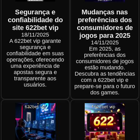
Segurança e
Mudanças nas
confiabilidade do
preferências dos
site 622bet vip
consumidores de
18/11/2025
jogos para 2025
A 622bet vip garante
14/11/2025
segurança e
Em 2025, as
confiabilidade em suas
preferências dos
operações, oferecendo
consumidores de jogos
uma experiência de
estão mudando.
apostas segura e
Descubra as tendências
transparente aos
com a 622bet vip e
usuários.
prepare-se para o futuro
dos games.