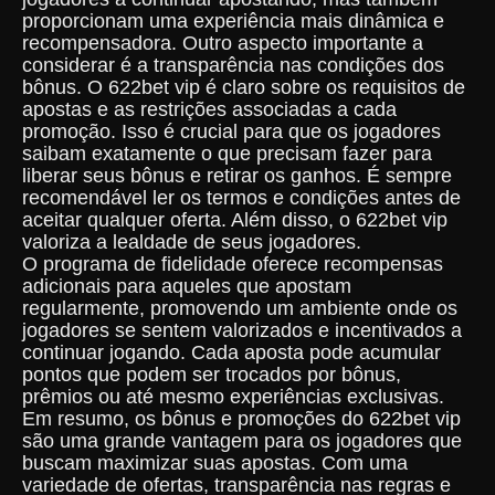
proporcionam uma experiência mais dinâmica e
recompensadora. Outro aspecto importante a
considerar é a transparência nas condições dos
bônus. O 622bet vip é claro sobre os requisitos de
apostas e as restrições associadas a cada
promoção. Isso é crucial para que os jogadores
saibam exatamente o que precisam fazer para
liberar seus bônus e retirar os ganhos. É sempre
recomendável ler os termos e condições antes de
aceitar qualquer oferta. Além disso, o 622bet vip
valoriza a lealdade de seus jogadores.
O programa de fidelidade oferece recompensas
adicionais para aqueles que apostam
regularmente, promovendo um ambiente onde os
jogadores se sentem valorizados e incentivados a
continuar jogando. Cada aposta pode acumular
pontos que podem ser trocados por bônus,
prêmios ou até mesmo experiências exclusivas.
Em resumo, os bônus e promoções do 622bet vip
são uma grande vantagem para os jogadores que
buscam maximizar suas apostas. Com uma
variedade de ofertas, transparência nas regras e