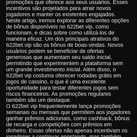
promoções que oferece aos seus usuários. Esses
incentivos são projetados para atrair novos
jogadores e manter os existentes engajados.
Neste artigo, iremos explorar as diferentes opções
de bônus disponíveis no 622bet vip, como
funcionam, e dicas sobre como utilizá-los de
maneira eficaz. Um dos principais atrativos do
622bet vip são os bônus de boas-vindas. Novos
usuários podem se beneficiar de ofertas
generosas que aumentam seu saldo inicial,
permitindo que experimentem a plataforma sem
um grande investimento inicial. Além disso, o
622bet vip costuma oferecer rodadas grátis em
jogos de cassino, o que é uma excelente
oportunidade para testar diferentes jogos sem
riscos financeiros. As promoções regulares
também são um destaque.
O 622bet vip frequentemente lança promoções
semanais ou mensais que permitem aos jogadores
ganhar prêmios adicionais, como cashback, bônus
de recarga e competições com prêmios em
dinheiro. Essas ofertas não apenas incentivam os
jogadores a continuar apostando, mas também