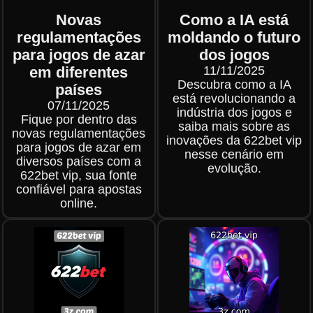
Novas
Como a IA está
regulamentações
moldando o futuro
para jogos de azar
dos jogos
em diferentes
11/11/2025
Descubra como a IA
países
está revolucionando a
07/11/2025
indústria dos jogos e
Fique por dentro das
saiba mais sobre as
novas regulamentações
inovações da 622bet vip
para jogos de azar em
nesse cenário em
diversos países com a
evolução.
622bet vip, sua fonte
confiável para apostas
online.