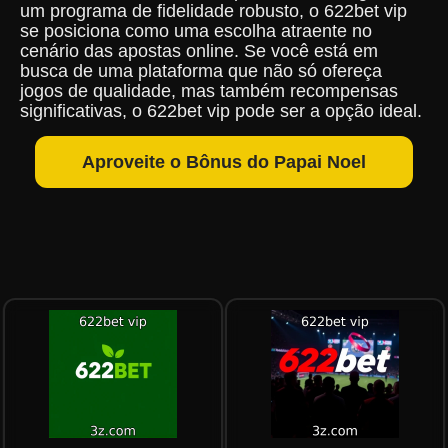
um programa de fidelidade robusto, o 622bet vip
se posiciona como uma escolha atraente no
cenário das apostas online. Se você está em
busca de uma plataforma que não só ofereça
jogos de qualidade, mas também recompensas
significativas, o 622bet vip pode ser a opção ideal.
Aproveite o Bônus do Papai Noel